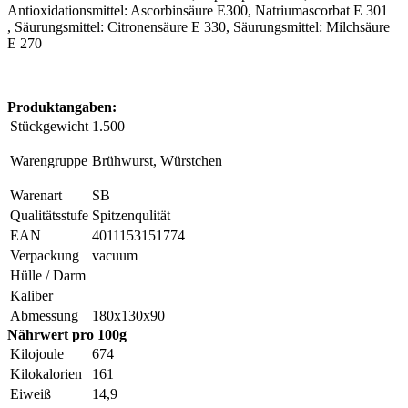
Antioxidationsmittel: Ascorbinsäure E300, Natriumascorbat E 301
, Säurungsmittel: Citronensäure E 330, Säurungsmittel: Milchsäure
E 270
Produktangaben:
Stückgewicht
1.500
Warengruppe
Brühwurst, Würstchen
Warenart
SB
Qualitätsstufe
Spitzenqulität
EAN
4011153151774
Verpackung
vacuum
Hülle / Darm
Kaliber
Abmessung
180x130x90
Nährwert pro 100g
Kilojoule
674
Kilokalorien
161
Eiweiß
14,9