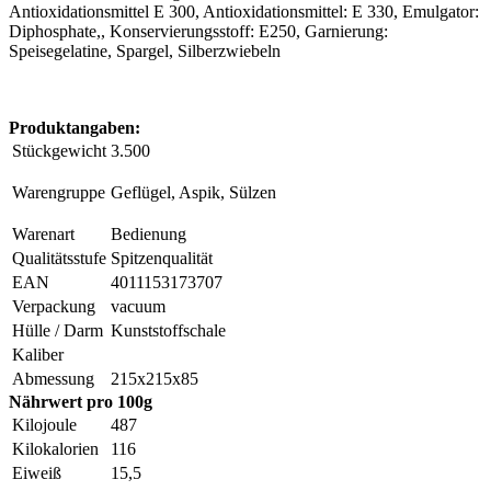
Antioxidationsmittel E 300, Antioxidationsmittel: E 330, Emulgator:
Diphosphate,, Konservierungsstoff: E250, Garnierung:
Speisegelatine, Spargel, Silberzwiebeln
Produktangaben:
Stückgewicht
3.500
Warengruppe
Geflügel, Aspik, Sülzen
Warenart
Bedienung
Qualitätsstufe
Spitzenqualität
EAN
4011153173707
Verpackung
vacuum
Hülle / Darm
Kunststoffschale
Kaliber
Abmessung
215x215x85
Nährwert pro 100g
Kilojoule
487
Kilokalorien
116
Eiweiß
15,5