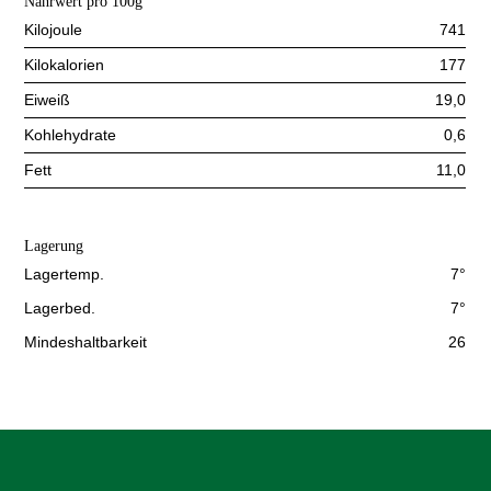
Nährwert pro 100g
Kilojoule
741
Kilokalorien
177
Eiweiß
19,0
Kohlehydrate
0,6
Fett
11,0
Lagerung
Lagertemp.
7°
Lagerbed.
7°
Mindeshaltbarkeit
26