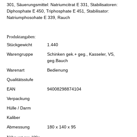
301, Säuerungsmittel: Natriumcitrat E 331, Stabilisatoren:
Diphosphate E 450, Triphosphate E 451, Stabilisator:
Natriumphosohate E 339, Rauch
Produktangaben:
Stückgewicht
1.440
Warengruppe
Schinken gek.+ geg., Kasseler, VS,
geg.Bauch
Warenart
Bedienung
Qualitätsstufe
EAN
94008298874104
Verpackung
Hülle / Darm
Kaliber
Abmessung
180 x 140 x 95